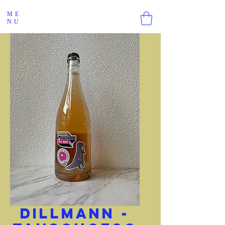
ME
NU
Dillmann -