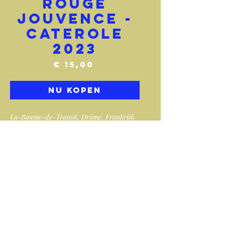
Rouge
Jouvence -
Caterole
2023
Prijs
€ 15,00
Nu kopen
La-Baume-de-Transit, Drôme, Frankrijk
Uit de eerste serie wijnen (ooit!) van
Justine en Valentin, een klassieke AOC
Côtes-du-Rhône.